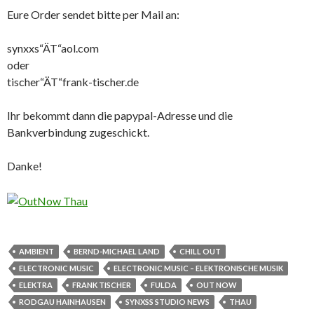
Eure Order sendet bitte per Mail an:
synxxs“ÄT“aol.com
oder
tischer“ÄT“frank-tischer.de
Ihr bekommt dann die papypal-Adresse und die
Bankverbindung zugeschickt.
Danke!
AMBIENT
BERND-MICHAEL LAND
CHILL OUT
ELECTRONIC MUSIC
ELECTRONIC MUSIC – ELEKTRONISCHE MUSIK
ELEKTRA
FRANK TISCHER
FULDA
OUT NOW
RODGAU HAINHAUSEN
SYNXSS STUDIO NEWS
THAU