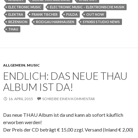
ELECTRONIC MUSIC
ELECTRONIC MUSIC – ELEKTRONISCHE MUSIK
ELEKTRA
FRANK TISCHER
FULDA
OUT NOW
REZENSION
RODGAU HAINHAUSEN
SYNXSS STUDIO NEWS
THAU
ALLGEMEIN
,
MUSIC
ENDLICH: DAS NEUE THAU
ALBUM IST DA!
16. APRIL 2015
SCHREIBE EINEN KOMMENTAR
Das neue THAU Album ist da und kann ab sofort käuflich
erworben werden!
Der Preis der CD beträgt € 15,00 zzgl. Versand (Inland € 2,00)