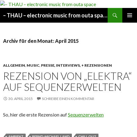
Suchen
– THAU – electronic music from outa space
SPRINGE
PRIMÄR
ZUM
MENÜ
INHALT
Archiv für den Monat: April 2015
ALLGEMEIN
,
MUSIC
,
PRESSE, INTERVIEWS, + REZENSIONEN
REZENSION VON „ELEKTRA“
AUF SEQUENZERWELTEN
30. APRIL 2015
SCHREIBE EINEN KOMMENTAR
So, hier die erste Rezension auf
Sequenzerwelten
AMBIENT
BERND-MICHAEL LAND
CHILL OUT