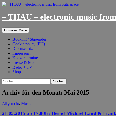
– THAU – electronic music from
Suchen
Springe
Primäres Menü
zum
Inhalt
Booking / Stagerider
Cookie policy (EU)
Datenschutz
Impressum
Konzerttermine
Presse & Media
Radio + TV
Shop
Suchen
nach:
Archiv für den Monat: Mai 2015
Allgemein
,
Music
21.05.2015 ab 17.00h / Bernd-Michael Land & Frank