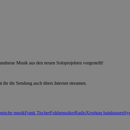
andneue Musik aus den neuen Soloprojekten vorgestellt!
t ihr die Sendung auch übers Internet streamen.
ronische musik
Frank Tischer
Fulda
musiker
RadioX
rodgau hainhausen
Syn