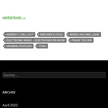
Bilder vom Konzert im Maximal.
weiterlesen
→
AMBIENT CHILL-OUT
BERLINER SCHULE
BERND-MICHAEL LAND
ELECTRONIC MUSIC – ELEKTRONISCHE MUSIK
FRANK TISCHER
MAXIMAL RODGAU
THAU
Suchen
nach:
ARCHIV
April 2022