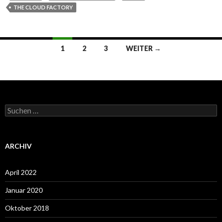
THE CLOUD FACTORY
Beitrags-
1
2
3
WEITER →
Navigation
Suchen
nach:
ARCHIV
April 2022
Januar 2020
Oktober 2018