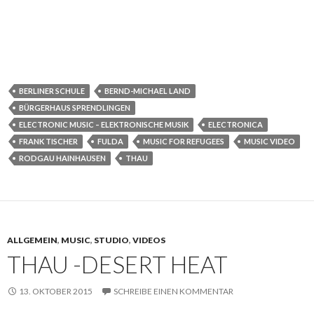
BERLINER SCHULE
BERND-MICHAEL LAND
BÜRGERHAUS SPRENDLINGEN
ELECTRONIC MUSIC – ELEKTRONISCHE MUSIK
ELECTRONICA
FRANK TISCHER
FULDA
MUSIC FOR REFUGEES
MUSIC VIDEO
RODGAU HAINHAUSEN
THAU
ALLGEMEIN
,
MUSIC
,
STUDIO
,
VIDEOS
THAU -DESERT HEAT
13. OKTOBER 2015
SCHREIBE EINEN KOMMENTAR