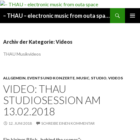
Suchen
– THAU – electronic music from outa space
SPRINGE
PRIMÄR
ZUM
MENÜ
INHALT
Archiv der Kategorie: Videos
THAU Musikvideos
ALLGEMEIN
,
EVENTS UND KONZERTE
,
MUSIC
,
STUDIO
,
VIDEOS
VIDEO: THAU
STUDIOSESSION AM
13.02.2018
12. JUNI 2018
SCHREIBE EINEN KOMMENTAR
Ein kleiner Blick „behind the scenes“: