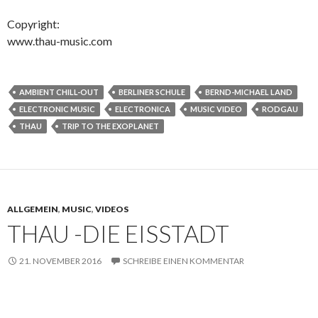
Copyright:
www.thau-music.com
AMBIENT CHILL-OUT
BERLINER SCHULE
BERND-MICHAEL LAND
ELECTRONIC MUSIC
ELECTRONICA
MUSIC VIDEO
RODGAU
THAU
TRIP TO THE EXOPLANET
ALLGEMEIN
,
MUSIC
,
VIDEOS
THAU -DIE EISSTADT
21. NOVEMBER 2016
SCHREIBE EINEN KOMMENTAR