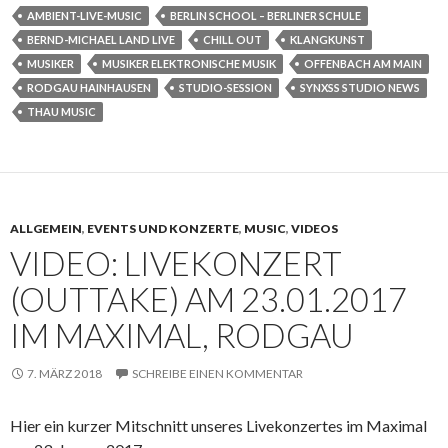
AMBIENT-LIVE-MUSIC
BERLIN SCHOOL – BERLINER SCHULE
BERND-MICHAEL LAND LIVE
CHILL OUT
KLANGKUNST
MUSIKER
MUSIKER ELEKTRONISCHE MUSIK
OFFENBACH AM MAIN
RODGAU HAINHAUSEN
STUDIO-SESSION
SYNXSS STUDIO NEWS
THAU MUSIC
ALLGEMEIN
,
EVENTS UND KONZERTE
,
MUSIC
,
VIDEOS
VIDEO: LIVEKONZERT
(OUTTAKE) AM 23.01.2017
IM MAXIMAL, RODGAU
7. MÄRZ 2018
SCHREIBE EINEN KOMMENTAR
Hier ein kurzer Mitschnitt unseres Livekonzertes im Maximal