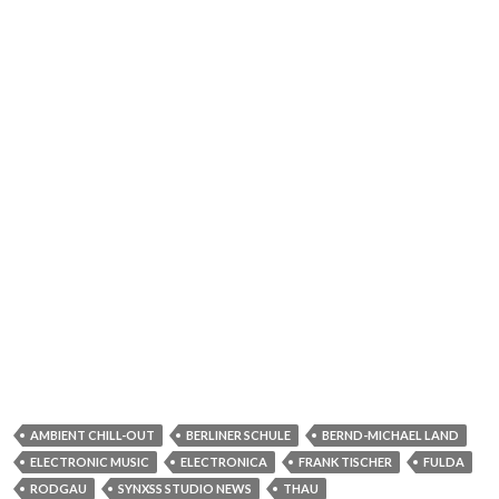
AMBIENT CHILL-OUT
BERLINER SCHULE
BERND-MICHAEL LAND
ELECTRONIC MUSIC
ELECTRONICA
FRANK TISCHER
FULDA
RODGAU
SYNXSS STUDIO NEWS
THAU