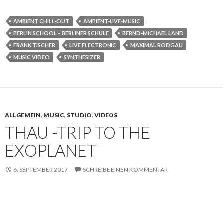
AMBIENT CHILL-OUT
AMBIENT-LIVE-MUSIC
BERLIN SCHOOL – BERLINER SCHULE
BERND-MICHAEL LAND
FRANK TISCHER
LIVE ELECTRONIC
MAXIMAL RODGAU
MUSIC VIDEO
SYNTHESIZER
ALLGEMEIN
,
MUSIC
,
STUDIO
,
VIDEOS
THAU -TRIP TO THE
EXOPLANET
6. SEPTEMBER 2017
SCHREIBE EINEN KOMMENTAR