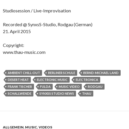
Studiosession / Live-Improvisation
Recorded @ SynxsS-Studio, Rodgau (German)
21. April 2015
Copyright:
www.thau-music.com
AMBIENT CHILL-OUT
BERLINER SCHULE
BERND-MICHAEL LAND
DESERT HEAT
ELECTRONIC MUSIC
ELECTRONICA
FRANK TISCHER
FULDA
MUSIC VIDEO
RODGAU
SCHALLWENDE
SYNXSS STUDIO NEWS
THAU
ALLGEMEIN
,
MUSIC
,
VIDEOS