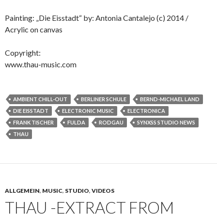
Painting: „Die Eisstadt“ by: Antonia Cantalejo (c) 2014 /
Acrylic on canvas
Copyright:
www.thau-music.com
AMBIENT CHILL-OUT
BERLINER SCHULE
BERND-MICHAEL LAND
DIE EISSTADT
ELECTRONIC MUSIC
ELECTRONICA
FRANK TISCHER
FULDA
RODGAU
SYNXSS STUDIO NEWS
THAU
ALLGEMEIN
,
MUSIC
,
STUDIO
,
VIDEOS
THAU -EXTRACT FROM