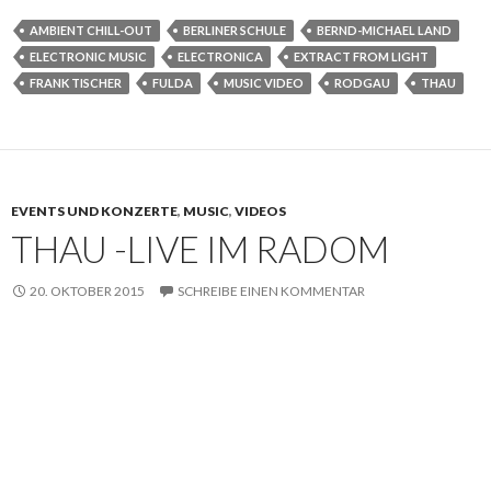
AMBIENT CHILL-OUT
BERLINER SCHULE
BERND-MICHAEL LAND
ELECTRONIC MUSIC
ELECTRONICA
EXTRACT FROM LIGHT
FRANK TISCHER
FULDA
MUSIC VIDEO
RODGAU
THAU
EVENTS UND KONZERTE
,
MUSIC
,
VIDEOS
THAU -LIVE IM RADOM
20. OKTOBER 2015
SCHREIBE EINEN KOMMENTAR