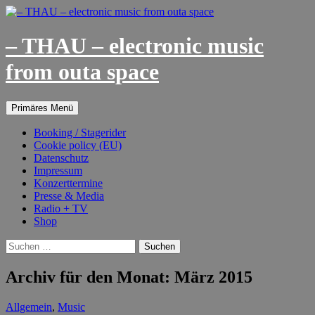
– THAU – electronic music
from outa space
Suchen
Springe
Primäres Menü
zum
Inhalt
Booking / Stagerider
Cookie policy (EU)
Datenschutz
Impressum
Konzerttermine
Presse & Media
Radio + TV
Shop
Suchen
nach:
Archiv für den Monat: März 2015
Allgemein
,
Music