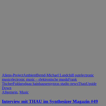
Aliens-Project
Ambient
Bernd-Michael Land
chill out
electronic
music
electronic music – elektronische musik
Frank
Tischer
Fulda
rodgau hainhausen
synxss studio news
Thau
Upside
Down
Allgemein
,
Music
Interview mit THAU im Synthesizer Magazin #49