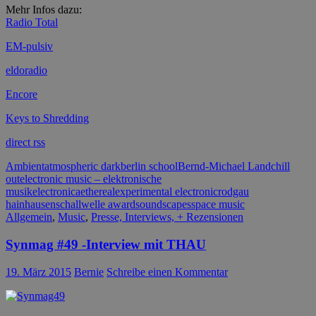
Mehr Infos dazu:
Radio Total
EM-pulsiv
eldoradio
Encore
Keys to Shredding
direct rss
Ambient
atmospheric dark
berlin school
Bernd-Michael Land
chill
out
electronic music – elektronische
musik
electronica
ethereal
experimental electronic
rodgau
hainhausen
schallwelle award
soundscapes
space music
Allgemein
,
Music
,
Presse, Interviews, + Rezensionen
Synmag #49 -Interview mit THAU
19. März 2015
Bernie
Schreibe einen Kommentar