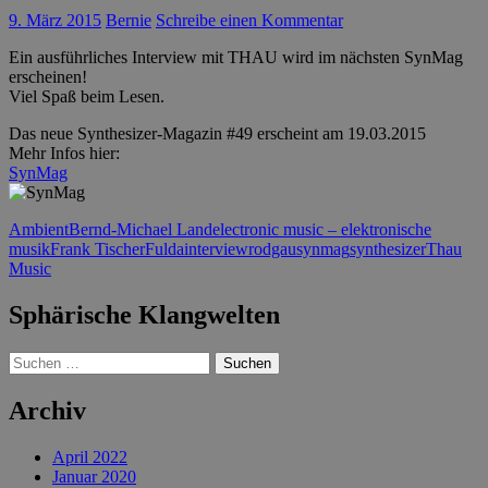
9. März 2015
Bernie
Schreibe einen Kommentar
Ein ausführliches Interview mit THAU wird im nächsten SynMag
erscheinen!
Viel Spaß beim Lesen.
Das neue Synthesizer-Magazin #49 erscheint am 19.03.2015
Mehr Infos hier:
SynMag
Ambient
Bernd-Michael Land
electronic music – elektronische
musik
Frank Tischer
Fulda
interview
rodgau
synmag
synthesizer
Thau
Music
Sphärische Klangwelten
Suchen
nach:
Archiv
April 2022
Januar 2020