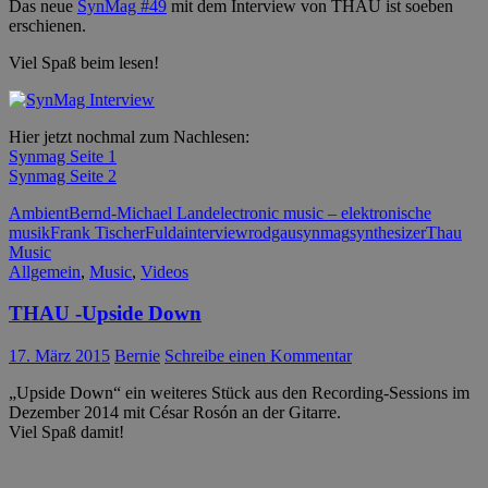
Das neue
SynMag #49
mit dem Interview von THAU ist soeben
erschienen.
Viel Spaß beim lesen!
Hier jetzt nochmal zum Nachlesen:
Synmag Seite 1
Synmag Seite 2
Ambient
Bernd-Michael Land
electronic music – elektronische
musik
Frank Tischer
Fulda
interview
rodgau
synmag
synthesizer
Thau
Music
Allgemein
,
Music
,
Videos
THAU -Upside Down
17. März 2015
Bernie
Schreibe einen Kommentar
„Upside Down“ ein weiteres Stück aus den Recording-Sessions im
Dezember 2014 mit César Rosón an der Gitarre.
Viel Spaß damit!