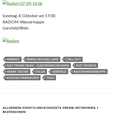
Sonntag, 4. Oktober um 17:00
RADOM-Wasserkuppe
Gersfeld/Rhön
AMBIENT
BERND-MICHAEL LAND
CHILL OUT
ELECTRONIC MUSIC – ELEKTRONISCHE MUSIK
ELECTRONICA
FRANK TISCHER
FULDA
GERSFELD
RADOM WASSERKUPPE
RODGAU HAINHAUSEN
THAU
ALLGEMEIN
,
EVENTS UND KONZERTE
,
PRESSE, INTERVIEWS, +
REZENSIONEN