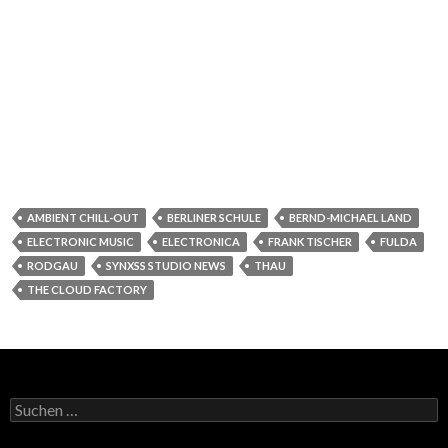
AMBIENT CHILL-OUT
BERLINER SCHULE
BERND-MICHAEL LAND
ELECTRONIC MUSIC
ELECTRONICA
FRANK TISCHER
FULDA
RODGAU
SYNXSS STUDIO NEWS
THAU
THE CLOUD FACTORY
Suchen
nach: