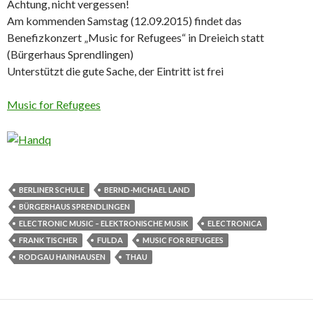
Achtung, nicht vergessen!
Am kommenden Samstag (12.09.2015) findet das
Benefizkonzert „Music for Refugees“ in Dreieich statt
(Bürgerhaus Sprendlingen)
Unterstützt die gute Sache, der Eintritt ist frei
Music for Refugees
BERLINER SCHULE
BERND-MICHAEL LAND
BÜRGERHAUS SPRENDLINGEN
ELECTRONIC MUSIC – ELEKTRONISCHE MUSIK
ELECTRONICA
FRANK TISCHER
FULDA
MUSIC FOR REFUGEES
RODGAU HAINHAUSEN
THAU