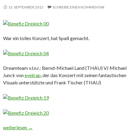
13. SEPTEMBER 2015
SCHREIBE EINEN KOMMENTAR
War ein tolles Konzert, hat Spaß gemacht.
Dreamteam v.l.n.r.: Bernd-Michael Land (THAU) VJ Michael
Junck von
eyetrap
, der das Konzert mit seinen fantastischen
Visuals unterstützte und Frank Tischer (THAU)
Bilder: 12.09.2015 / Music for Refugees
weiterlesen
→