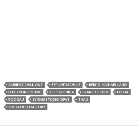
AMBIENT CHILL-OUT
BERLINER SCHULE
BERND-MICHAEL LAND
ELECTRONIC MUSIC
ELECTRONICA
FRANK TISCHER
FULDA
RODGAU
SYNXSS STUDIO NEWS
THAU
THE CLOUD FACTORY