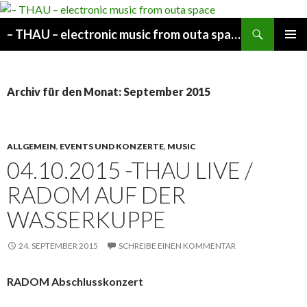
Suchen
– THAU – electronic music from outa space
SPRINGE
PRIMÄR
ZUM
MENÜ
INHALT
Archiv für den Monat: September 2015
ALLGEMEIN
,
EVENTS UND KONZERTE
,
MUSIC
04.10.2015 -THAU LIVE /
RADOM AUF DER
WASSERKUPPE
24. SEPTEMBER 2015
SCHREIBE EINEN KOMMENTAR
RADOM Abschlusskonzert