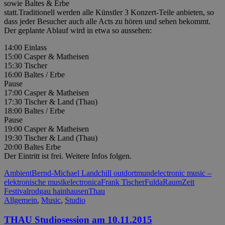
sowie Baltes & Erbe
statt.Traditionell werden alle Künstler 3 Konzert-Teile anbieten, so
dass jeder Besucher auch alle Acts zu hören und sehen bekommt.
Der geplante Ablauf wird in etwa so aussehen:
14:00 Einlass
15:00 Casper & Matheisen
15:30 Tischer
16:00 Baltes / Erbe
Pause
17:00 Casper & Matheisen
17:30 Tischer & Land (Thau)
18:00 Baltes / Erbe
Pause
19:00 Casper & Matheisen
19:30 Tischer & Land (Thau)
20:00 Baltes Erbe
Der Eintritt ist frei. Weitere Infos folgen.
Ambient
Bernd-Michael Land
chill out
dortmund
electronic music –
elektronische musik
electronica
Frank Tischer
Fulda
RaumZeit
Festival
rodgau hainhausen
Thau
Allgemein
,
Music
,
Studio
THAU Studiosession am 10.11.2015