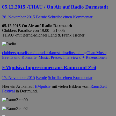
05.12.2015 -THAU / On Air auf Radio Darmstadt
28. November 2015
Bernie
Schreibe einen Kommentar
05.12.2015 On Air auf Radio Darmstadt
Clubbers Paradise von 19.00 – 21.00h
THAU -mit Bernd-Michael Land & Frank Tischer
clubbers paradise
radio radar darmstadt
radiosendung
Thau Music
Events und Konzerte
,
Music
,
Presse, Interviews, + Rezensionen
EMpulsiv: Impressionen aus Raum und Zeit
17. November 2015
Bernie
Schreibe einen Kommentar
Hier ein Artikel auf
EMpulsiv
mit vielen Bildern vom
RaumZeit
Festival
in Dortmund.