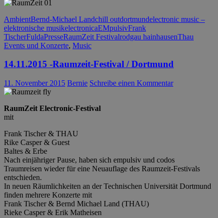
Ambient
Bernd-Michael Land
chill out
dortmund
electronic music –
elektronische musik
electronica
EMpulsiv
Frank
Tischer
Fulda
Presse
RaumZeit Festival
rodgau hainhausen
Thau
Events und Konzerte
,
Music
14.11.2015 -Raumzeit-Festival / Dortmund
11. November 2015
Bernie
Schreibe einen Kommentar
RaumZeit Electronic-Festival
mit
Frank Tischer & THAU
Rike Casper & Guest
Baltes & Erbe
Nach einjähriger Pause, haben sich empulsiv und codos
Traumreisen wieder für eine Neuauflage des Raumzeit-Festivals
entschieden.
In neuen Räumlichkeiten an der Technischen Universität Dortmund
finden mehrere Konzerte mit
Frank Tischer & Bernd Michael Land (THAU)
Rieke Casper & Erik Matheisen