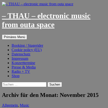
– THAU – electronic music
from outa space
Suchen
Springe
Primäres Menü
zum
Inhalt
Booking / Stagerider
Cookie policy (EU)
Datenschutz
Impressum
Konzerttermine
Presse & Media
Radio + TV
Shop
Suchen
nach:
Archiv für den Monat: November 2015
Allgemein
,
Music