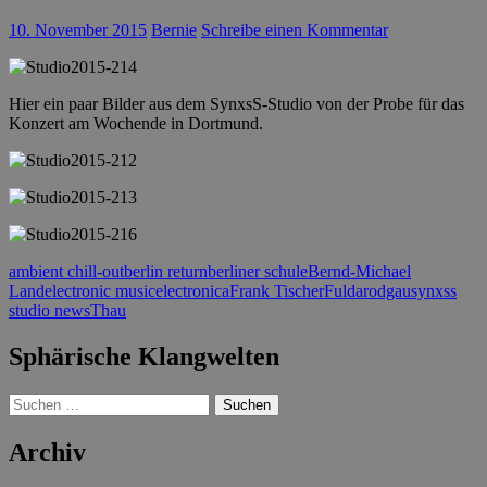
10. November 2015
Bernie
Schreibe einen Kommentar
Hier ein paar Bilder aus dem SynxsS-Studio von der Probe für das
Konzert am Wochende in Dortmund.
ambient chill-out
berlin return
berliner schule
Bernd-Michael
Land
electronic music
electronica
Frank Tischer
Fulda
rodgau
synxss
studio news
Thau
Sphärische Klangwelten
Suchen
nach:
Archiv