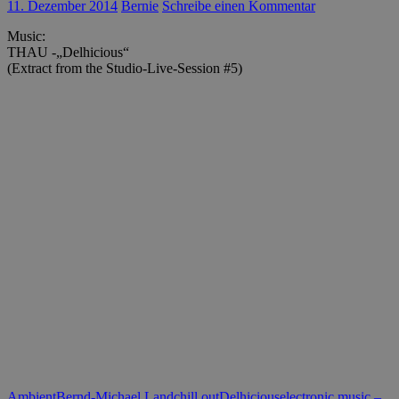
11. Dezember 2014
Bernie
Schreibe einen Kommentar
Music:
THAU -„Delhicious“
(Extract from the Studio-Live-Session #5)
Ambient
Bernd-Michael Land
chill out
Delhicious
electronic music –