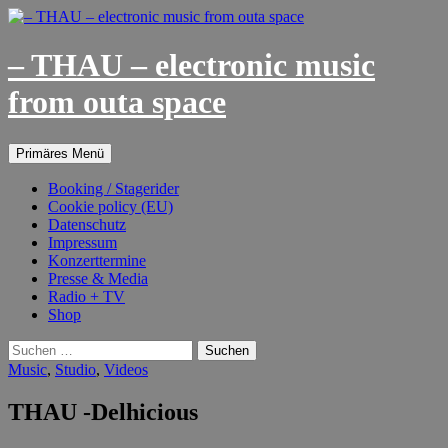
– THAU – electronic music
from outa space
Suchen
Springe
Primäres Menü
zum
Inhalt
Booking / Stagerider
Cookie policy (EU)
Datenschutz
Impressum
Konzerttermine
Presse & Media
Radio + TV
Shop
Suchen
nach:
Music
,
Studio
,
Videos
THAU -Delhicious