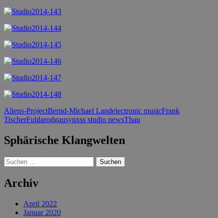
Aliens-Project
Bernd-Michael Land
electronic music
Frank
Tischer
Fulda
rodgau
synxss studio news
Thau
Sphärische Klangwelten
Suchen
nach:
Archiv
April 2022
Januar 2020