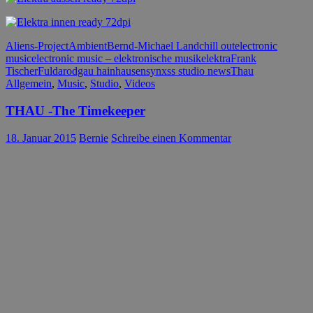
Aliens-Project
Ambient
Bernd-Michael Land
chill out
electronic
music
electronic music – elektronische musik
elektra
Frank
Tischer
Fulda
rodgau hainhausen
synxss studio news
Thau
Allgemein
,
Music
,
Studio
,
Videos
THAU -The Timekeeper
18. Januar 2015
Bernie
Schreibe einen Kommentar