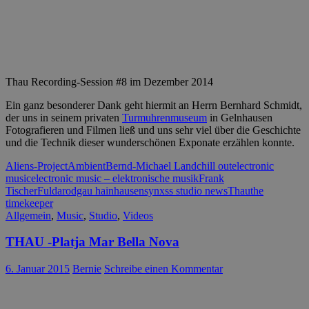
Thau Recording-Session #8 im Dezember 2014
Ein ganz besonderer Dank geht hiermit an Herrn Bernhard Schmidt,
der uns in seinem privaten
Turmuhrenmuseum
in Gelnhausen
Fotografieren und Filmen ließ und uns sehr viel über die Geschichte
und die Technik dieser wunderschönen Exponate erzählen konnte.
Aliens-Project
Ambient
Bernd-Michael Land
chill out
electronic
music
electronic music – elektronische musik
Frank
Tischer
Fulda
rodgau hainhausen
synxss studio news
Thau
the
timekeeper
Allgemein
,
Music
,
Studio
,
Videos
THAU -Platja Mar Bella Nova
6. Januar 2015
Bernie
Schreibe einen Kommentar