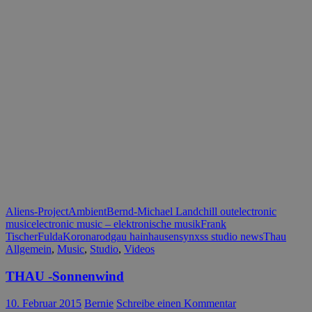
Aliens-Project
Ambient
Bernd-Michael Land
chill out
electronic
music
electronic music – elektronische musik
Frank
Tischer
Fulda
Korona
rodgau hainhausen
synxss studio news
Thau
Allgemein
,
Music
,
Studio
,
Videos
THAU -Sonnenwind
10. Februar 2015
Bernie
Schreibe einen Kommentar