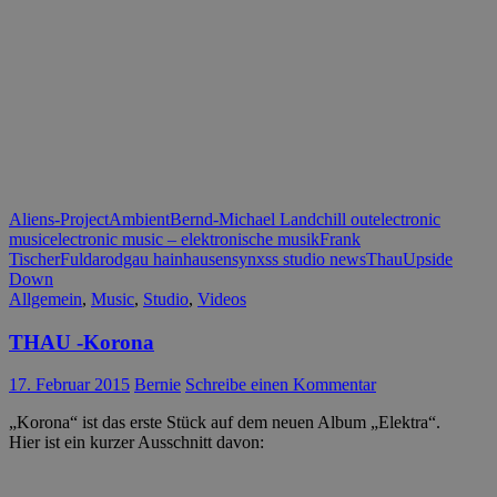
Aliens-Project
Ambient
Bernd-Michael Land
chill out
electronic
music
electronic music – elektronische musik
Frank
Tischer
Fulda
rodgau hainhausen
synxss studio news
Thau
Upside
Down
Allgemein
,
Music
,
Studio
,
Videos
THAU -Korona
17. Februar 2015
Bernie
Schreibe einen Kommentar
„Korona“ ist das erste Stück auf dem neuen Album „Elektra“.
Hier ist ein kurzer Ausschnitt davon: