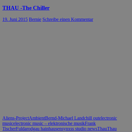
THAU -The Chiller
19. Juni 2015
Bernie
Schreibe einen Kommentar
Aliens-Project
Ambient
Bernd-Michael Land
chill out
electronic
music
electronic music – elektronische musik
Frank
Tischer
Fulda
rodgau hainhausen
synxss studio news
Thau
Thau