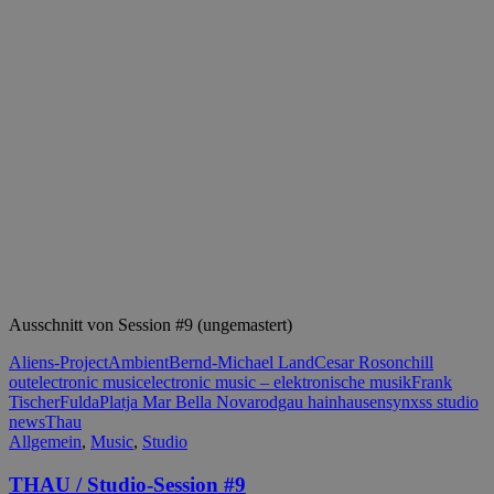
Ausschnitt von Session #9 (ungemastert)
Aliens-Project
Ambient
Bernd-Michael Land
Cesar Roson
chill
out
electronic music
electronic music – elektronische musik
Frank
Tischer
Fulda
Platja Mar Bella Nova
rodgau hainhausen
synxss studio
news
Thau
Allgemein
,
Music
,
Studio
THAU / Studio-Session #9