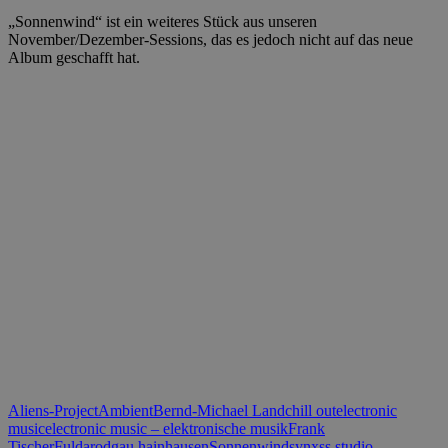
„Sonnenwind“ ist ein weiteres Stück aus unseren
November/Dezember-Sessions, das es jedoch nicht auf das neue
Album geschafft hat.
Aliens-Project
Ambient
Bernd-Michael Land
chill out
electronic
music
electronic music – elektronische musik
Frank
Tischer
Fulda
rodgau hainhausen
Sonnenwind
synxss studio