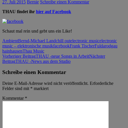
27. Juli 2015
Bernie
Schreibe einen Kommentar
THAU findet ihr
hier auf Facebook
Schaut mal rein und gebt uns ein Like!
Ambient
Bernd-Michael Land
chill out
electronic music
electronic
music – elektronische musik
facebook
Frank Tischer
Fulda
rodgau
hainhausen
Thau Music
Beitrags-
Vorheriger Beitrag
THAU -neue Songs in Arbeit
Nächster
Beitrag
THAU -News aus dem Studio
Navigation
Schreibe einen Kommentar
Deine E-Mail-Adresse wird nicht veröffentlicht.
Erforderliche
Felder sind mit
*
markiert
Kommentar
*