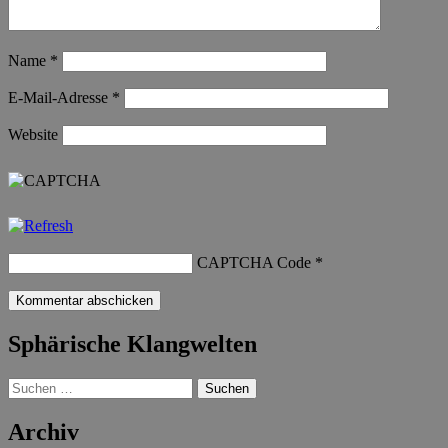
Name
*
E-Mail-Adresse
*
Website
CAPTCHA Code
*
Sphärische Klangwelten
Suchen
nach:
Archiv