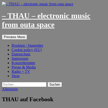
– THAU – electronic music
from outa space
Suchen
Springe
Primäres Menü
zum
Inhalt
Booking / Stagerider
Cookie policy (EU)
Datenschutz
Impressum
Konzerttermine
Presse & Media
Radio + TV
Shop
Suchen
nach:
Allgemein
THAU auf Facebook