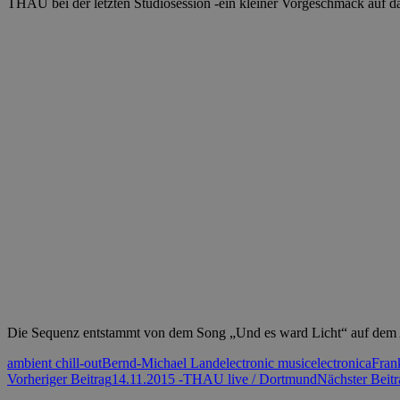
THAU bei der letzten Studiosession -ein kleiner Vorgeschmack auf da
Die Sequenz entstammt von dem Song „Und es ward Licht“ auf dem 
ambient chill-out
Bernd-Michael Land
electronic music
electronica
Fran
Beitrags-
Vorheriger Beitrag
14.11.2015 -THAU live / Dortmund
Nächster Beitr