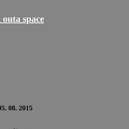
 outa space
5. 08. 2015