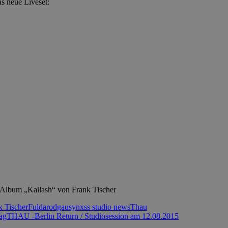
s neue Liveset:
Album „Kailash“ von Frank Tischer
k Tischer
Fulda
rodgau
synxss studio news
Thau
ag
THAU -Berlin Return / Studiosession am 12.08.2015