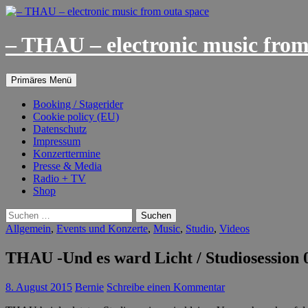
– THAU – electronic music from
Suchen
Springe
Primäres Menü
zum
Inhalt
Booking / Stagerider
Cookie policy (EU)
Datenschutz
Impressum
Konzerttermine
Presse & Media
Radio + TV
Shop
Suchen
nach:
Allgemein
,
Events und Konzerte
,
Music
,
Studio
,
Videos
THAU -Und es ward Licht / Studiosession 0
8. August 2015
Bernie
Schreibe einen Kommentar