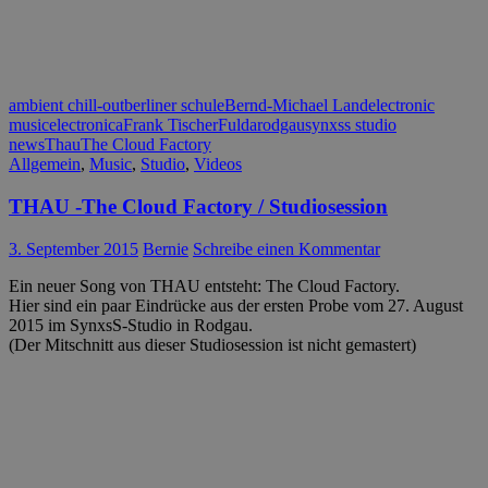
ambient chill-out
berliner schule
Bernd-Michael Land
electronic
music
electronica
Frank Tischer
Fulda
rodgau
synxss studio
news
Thau
The Cloud Factory
Allgemein
,
Music
,
Studio
,
Videos
THAU -The Cloud Factory / Studiosession
3. September 2015
Bernie
Schreibe einen Kommentar
Ein neuer Song von THAU entsteht: The Cloud Factory.
Hier sind ein paar Eindrücke aus der ersten Probe vom 27. August
2015 im SynxsS-Studio in Rodgau.
(Der Mitschnitt aus dieser Studiosession ist nicht gemastert)