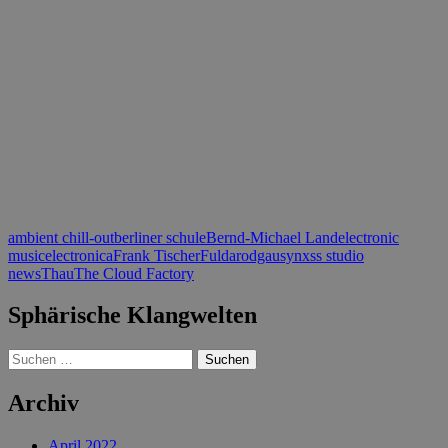
ambient chill-out
berliner schule
Bernd-Michael Land
electronic
music
electronica
Frank Tischer
Fulda
rodgau
synxss studio
news
Thau
The Cloud Factory
Sphärische Klangwelten
Suchen
nach:
Archiv
April 2022