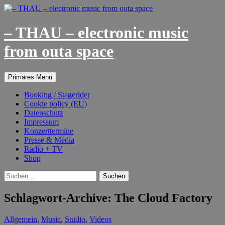
– THAU – electronic music
from outa space
Suchen
Springe
Primäres Menü
zum
Inhalt
Booking / Stagerider
Cookie policy (EU)
Datenschutz
Impressum
Konzerttermine
Presse & Media
Radio + TV
Shop
Suchen
nach:
Schlagwort-Archive: The Cloud Factory
Allgemein
,
Music
,
Studio
,
Videos