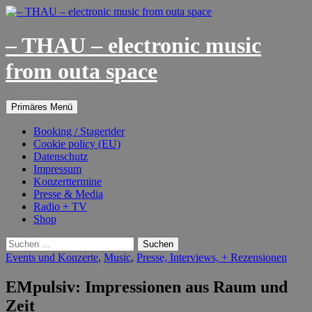
– THAU – electronic music
from outa space
Suchen
Springe
Primäres Menü
zum
Inhalt
Booking / Stagerider
Cookie policy (EU)
Datenschutz
Impressum
Konzerttermine
Presse & Media
Radio + TV
Shop
Suchen
nach:
Events und Konzerte
,
Music
,
Presse, Interviews, + Rezensionen
EMpulsiv: Impressionen aus Raum und
Zeit