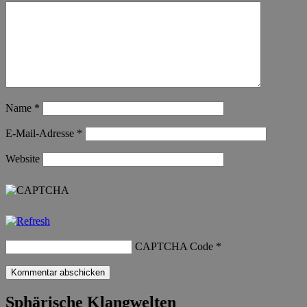
Name
*
E-Mail-Adresse
*
Website
CAPTCHA Code
*
Sphärische Klangwelten