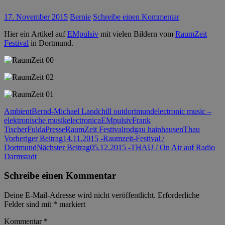
17. November 2015
Bernie
Schreibe einen Kommentar
Hier ein Artikel auf
EMpulsiv
mit vielen Bildern vom
RaumZeit
Festival
in Dortmund.
Ambient
Bernd-Michael Land
chill out
dortmund
electronic music –
elektronische musik
electronica
EMpulsiv
Frank
Tischer
Fulda
Presse
RaumZeit Festival
rodgau hainhausen
Thau
Beitrags-
Vorheriger Beitrag
14.11.2015 -Raumzeit-Festival /
Dortmund
Nächster Beitrag
05.12.2015 -THAU / On Air auf Radio
Navigation
Darmstadt
Schreibe einen Kommentar
Deine E-Mail-Adresse wird nicht veröffentlicht.
Erforderliche
Felder sind mit
*
markiert
Kommentar
*