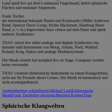
Land spielt live auf dem Continuum Fingerboard, liefert sphärische
Flächen und modulare Sequenzen.
Frank Tischer,
der international bekannte Pianist und Keyboarder (Miller Anderson
Band, Spencer Davis Group, Richie Blackmore, Hamburg Blues
Band, u. v. m.) improvisiert dazu virtuos auf dem Piano und spielt
mehrere Synthesizer.
THAU setzen live dabei analoge und digitale Synthesizer ein,
darunter sind Instrumente von Moog, Arturia, Nord, Waldorf,
Roland, Korg, Haken und analoge Modularsysteme.
Die Musik ensteht fast komplett live on Stage, Computer werden
keine verwendet.
THAU vereinen elektronische Instrumente zu einem Klangerlebnis,
nicht nur für Freunde dieses Genres. Die Musik ist harmonisch und
nicht avantegardistisch.
Ambient
berliner schule
Bernd-Michael Land
Elektronische
Musik
Frank Tischer
live electronic
Maximal Rodgau
Thau
Sphärische Klangwelten