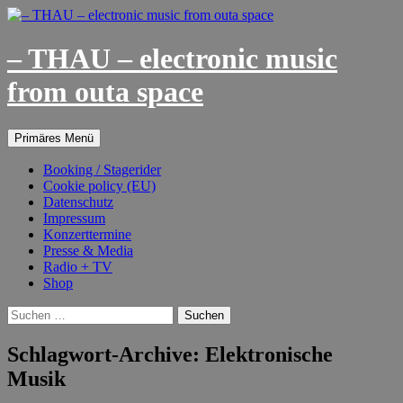
– THAU – electronic music
from outa space
Suchen
Springe
Primäres Menü
zum
Inhalt
Booking / Stagerider
Cookie policy (EU)
Datenschutz
Impressum
Konzerttermine
Presse & Media
Radio + TV
Shop
Suchen
nach:
Schlagwort-Archive: Elektronische
Musik