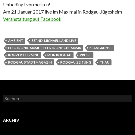
Unbedingt vormerken!
Am 21. Januar 2017 live im Maximal in Rodgau-Jügesheim
Veranstaltung auf Facebook
AMBIENT
BERND-MICHAEL LAND LIVE
ELECTRONIC MUSIC – ELEKTRONISCHE MUSIK
KLANGKUNST
KONZERTTERMINE
MEIN RODGAU
PRESSE
RODGAU STADTMAGAZIN
RODGAU ZEITUNG
THAU
Suchen
nach:
ARCHIV