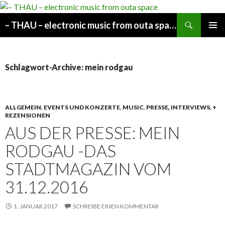
Suchen
– THAU – electronic music from outa space
SPRINGE
PRIMÄR
ZUM
MENÜ
INHALT
Schlagwort-Archive: mein rodgau
ALLGEMEIN
,
EVENTS UND KONZERTE
,
MUSIC
,
PRESSE, INTERVIEWS, +
REZENSIONEN
AUS DER PRESSE: MEIN
RODGAU -DAS
STADTMAGAZIN VOM
31.12.2016
1. JANUAR 2017
SCHREIBE EINEN KOMMENTAR