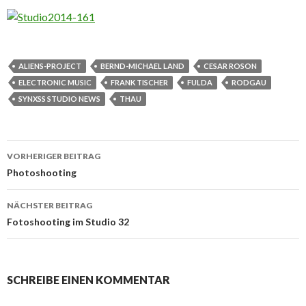
ALIENS-PROJECT
BERND-MICHAEL LAND
CESAR ROSON
ELECTRONIC MUSIC
FRANK TISCHER
FULDA
RODGAU
SYNXSS STUDIO NEWS
THAU
Beitrags-
VORHERIGER BEITRAG
Navigation
Photoshooting
NÄCHSTER BEITRAG
Fotoshooting im Studio 32
SCHREIBE EINEN KOMMENTAR