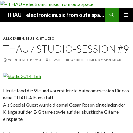
Suchen
– THAU – electronic music from outa space
SPRINGE
PRIMÄR
ZUM
MENÜ
INHALT
ALLGEMEIN
,
MUSIC
,
STUDIO
THAU / STUDIO-SESSION #9
20. DEZEMBER 2014
BERNIE
SCHREIBE EINEN KOMMENTAR
Heute fand die 9te und vorerst letzte Aufnahmesession für das
neue THAU-Album statt.
Als Special Guest wurde diesmal Cesar Roson eingeladen der
Klänge auf der E-Gitarre sowie auf der akustische Gitarre
einspielte.