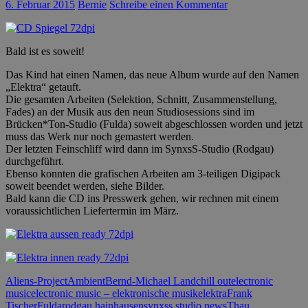
6. Februar 2015
Bernie
Schreibe einen Kommentar
Bald ist es soweit!
Das Kind hat einen Namen, das neue Album wurde auf den Namen
„Elektra“ getauft.
Die gesamten Arbeiten (Selektion, Schnitt, Zusammenstellung,
Fades) an der Musik aus den neun Studiosessions sind im
Brücken*Ton-Studio (Fulda) soweit abgeschlossen worden und jetzt
muss das Werk nur noch gemastert werden.
Der letzten Feinschliff wird dann im SynxsS-Studio (Rodgau)
durchgeführt.
Ebenso konnten die grafischen Arbeiten am 3-teiligen Digipack
soweit beendet werden, siehe Bilder.
Bald kann die CD ins Presswerk gehen, wir rechnen mit einem
voraussichtlichen Liefertermin im März.
Aliens-Project
Ambient
Bernd-Michael Land
chill out
electronic
music
electronic music – elektronische musik
elektra
Frank
Tischer
Fulda
rodgau hainhausen
synxss studio news
Thau