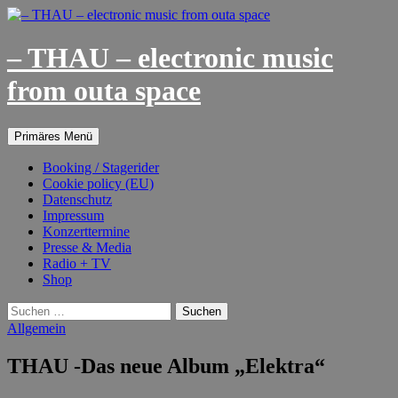
– THAU – electronic music
from outa space
Suchen
Springe
Primäres Menü
zum
Inhalt
Booking / Stagerider
Cookie policy (EU)
Datenschutz
Impressum
Konzerttermine
Presse & Media
Radio + TV
Shop
Suchen
nach:
Allgemein
THAU -Das neue Album „Elektra“