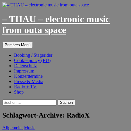
– THAU – electronic music
from outa space
Suchen
Springe
Primäres Menü
zum
Inhalt
Booking / Stagerider
Cookie policy (EU)
Datenschutz
Impressum
Konzerttermine
Presse & Media
Radio + TV
Shop
Suchen
nach:
Schlagwort-Archive: RadioX
Allgemein
,
Music