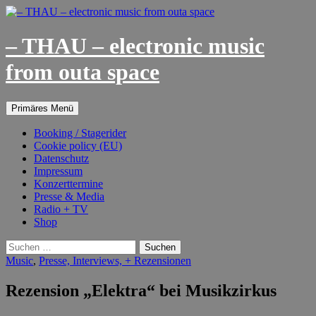
– THAU – electronic music
from outa space
Suchen
Springe
Primäres Menü
zum
Inhalt
Booking / Stagerider
Cookie policy (EU)
Datenschutz
Impressum
Konzerttermine
Presse & Media
Radio + TV
Shop
Suchen
nach:
Music
,
Presse, Interviews, + Rezensionen
Rezension „Elektra“ bei Musikzirkus