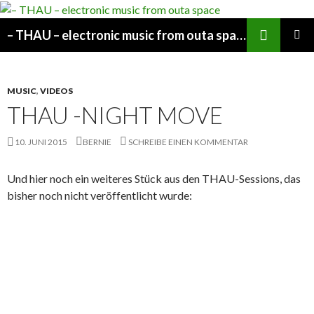
Suchen
– THAU – electronic music from outa space
SPRINGE
PRIMÄR
ZUM
MENÜ
INHALT
MUSIC
,
VIDEOS
THAU -NIGHT MOVE
10. JUNI 2015
BERNIE
SCHREIBE EINEN KOMMENTAR
Und hier noch ein weiteres Stück aus den THAU-Sessions, das
bisher noch nicht veröffentlicht wurde: