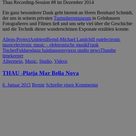
Thau Recording-Session #8 im Dezember 2014
Ein ganz besonderer Dank geht hiermit an Herrn Bernhard Schmidt,
der uns in seinem privaten
Turmuhrenmuseum
in Gelnhausen
Fotografieren und Filmen ließ und uns sehr viel über die Geschichte
und die Technik dieser wunderschönen Exponate erzählen konnte.
Aliens-Project
Ambient
Bernd-Michael Land
chill out
electronic
music
electronic music – elektronische musik
Frank
Tischer
Fulda
rodgau hainhausen
synxss studio news
Thau
the
timekeeper
Allgemein
,
Music
,
Studio
,
Videos
THAU -Platja Mar Bella Nova
6. Januar 2015
Bernie
Schreibe einen Kommentar