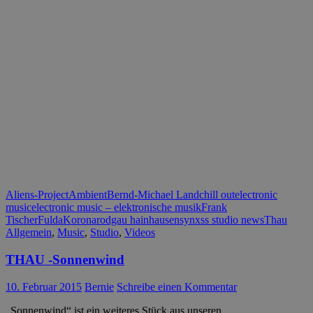
Aliens-Project
Ambient
Bernd-Michael Land
chill out
electronic
music
electronic music – elektronische musik
Frank
Tischer
Fulda
Korona
rodgau hainhausen
synxss studio news
Thau
Allgemein
,
Music
,
Studio
,
Videos
THAU -Sonnenwind
10. Februar 2015
Bernie
Schreibe einen Kommentar
„Sonnenwind“ ist ein weiteres Stück aus unseren