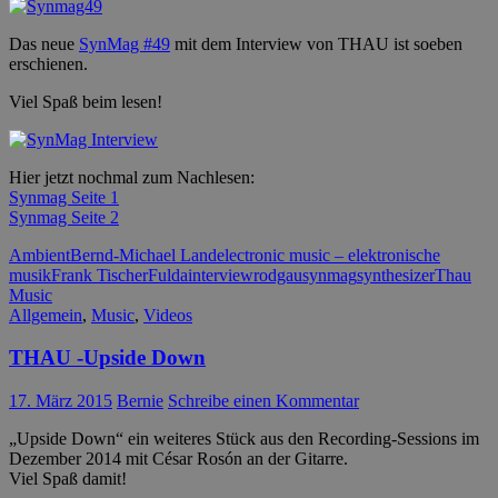
Das neue
SynMag #49
mit dem Interview von THAU ist soeben
erschienen.
Viel Spaß beim lesen!
Hier jetzt nochmal zum Nachlesen:
Synmag Seite 1
Synmag Seite 2
Ambient
Bernd-Michael Land
electronic music – elektronische
musik
Frank Tischer
Fulda
interview
rodgau
synmag
synthesizer
Thau
Music
Allgemein
,
Music
,
Videos
THAU -Upside Down
17. März 2015
Bernie
Schreibe einen Kommentar
„Upside Down“ ein weiteres Stück aus den Recording-Sessions im
Dezember 2014 mit César Rosón an der Gitarre.
Viel Spaß damit!