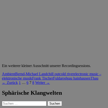
Ein weiterer kleiner Ausschnitt unserer Recordingsessions.
Ambient
Bernd-Michael Land
chill out
cold river
electronic music –
elektronische musik
Frank Tischer
Fulda
rodgau hainhausen
Thau
Beitrags-
← Zurück
1
…
6
7
8
Weiter →
Navigation
Sphärische Klangwelten
Suchen
nach: