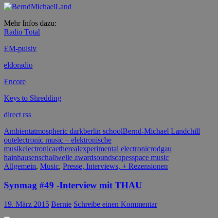
Mehr Infos dazu:
Radio Total
EM-pulsiv
eldoradio
Encore
Keys to Shredding
direct rss
Ambient
atmospheric dark
berlin school
Bernd-Michael Land
chill
out
electronic music – elektronische
musik
electronica
ethereal
experimental electronic
rodgau
hainhausen
schallwelle award
soundscapes
space music
Allgemein
,
Music
,
Presse, Interviews, + Rezensionen
Synmag #49 -Interview mit THAU
19. März 2015
Bernie
Schreibe einen Kommentar