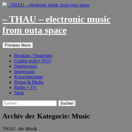
– THAU – electronic music
from outa space
Suchen
Springe
Primäres Menü
zum
Inhalt
Booking / Stagerider
Cookie policy (EU)
Datenschutz
Impressum
Konzerttermine
Presse & Media
Radio + TV
Shop
Suchen
nach:
Archiv der Kategorie: Music
THAU -die Musik