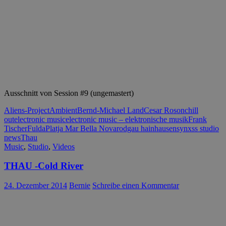
Ausschnitt von Session #9 (ungemastert)
Aliens-Project
Ambient
Bernd-Michael Land
Cesar Roson
chill
out
electronic music
electronic music – elektronische musik
Frank
Tischer
Fulda
Platja Mar Bella Nova
rodgau hainhausen
synxss studio
news
Thau
Music
,
Studio
,
Videos
THAU -Cold River
24. Dezember 2014
Bernie
Schreibe einen Kommentar