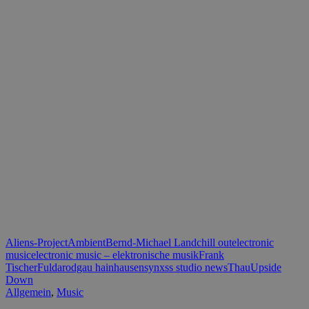
Aliens-Project
Ambient
Bernd-Michael Land
chill out
electronic
music
electronic music – elektronische musik
Frank
Tischer
Fulda
rodgau hainhausen
synxss studio news
Thau
Upside
Down
Allgemein
,
Music