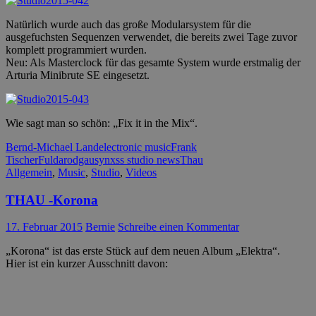
Natürlich wurde auch das große Modularsystem für die
ausgefuchsten Sequenzen verwendet, die bereits zwei Tage zuvor
komplett programmiert wurden.
Neu: Als Masterclock für das gesamte System wurde erstmalig der
Arturia Minibrute SE eingesetzt.
Wie sagt man so schön: „Fix it in the Mix“.
Bernd-Michael Land
electronic music
Frank
Tischer
Fulda
rodgau
synxss studio news
Thau
Allgemein
,
Music
,
Studio
,
Videos
THAU -Korona
17. Februar 2015
Bernie
Schreibe einen Kommentar
„Korona“ ist das erste Stück auf dem neuen Album „Elektra“.
Hier ist ein kurzer Ausschnitt davon: