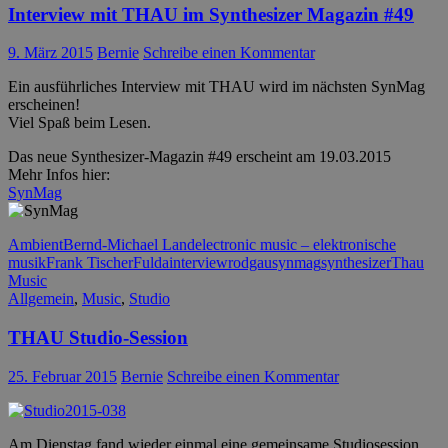
Interview mit THAU im Synthesizer Magazin #49
9. März 2015
Bernie
Schreibe einen Kommentar
Ein ausführliches Interview mit THAU wird im nächsten SynMag
erscheinen!
Viel Spaß beim Lesen.
Das neue Synthesizer-Magazin #49 erscheint am 19.03.2015
Mehr Infos hier:
SynMag
Ambient
Bernd-Michael Land
electronic music – elektronische
musik
Frank Tischer
Fulda
interview
rodgau
synmag
synthesizer
Thau
Music
Allgemein
,
Music
,
Studio
THAU Studio-Session
25. Februar 2015
Bernie
Schreibe einen Kommentar
Am Dienstag fand wieder einmal eine gemeinsame Studiosession