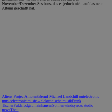
November/Dezember-Sessions, das es jedoch nicht auf das neue
Album geschafft hat.
Aliens-Project
Ambient
Bernd-Michael Land
chill out
electronic
music
electronic music – elektronische musik
Frank
Tischer
Fulda
rodgau hainhausen
Sonnenwind
synxss studio
news
Thau