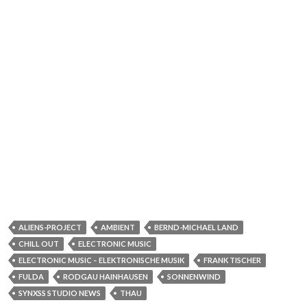
ALIENS-PROJECT
AMBIENT
BERND-MICHAEL LAND
CHILL OUT
ELECTRONIC MUSIC
ELECTRONIC MUSIC – ELEKTRONISCHE MUSIK
FRANK TISCHER
FULDA
RODGAU HAINHAUSEN
SONNENWIND
SYNXSS STUDIO NEWS
THAU