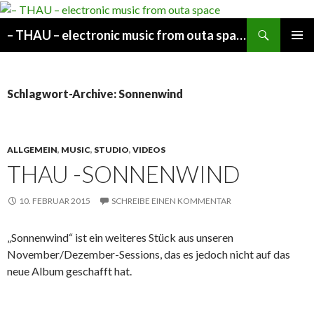
Suchen
– THAU – electronic music from outa space
SPRINGE
PRIMÄR
ZUM
MENÜ
INHALT
Schlagwort-Archive: Sonnenwind
ALLGEMEIN
,
MUSIC
,
STUDIO
,
VIDEOS
THAU -SONNENWIND
10. FEBRUAR 2015
SCHREIBE EINEN KOMMENTAR
„Sonnenwind“ ist ein weiteres Stück aus unseren
November/Dezember-Sessions, das es jedoch nicht auf das
neue Album geschafft hat.