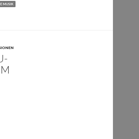
E MUSIK
NSIONEN
U-
OM