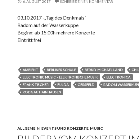
6. AUGUST 2017
SCHREIBE EINEN KOMMENTAR
03.10.2017 -„Tag des Denkmals“
Radom auf der Wasserkuppe
Beginn: ab 15.00h mehrere Konzerte
Eintritt frei
AMBIENT
BERLINER SCHULE
BERND-MICHAEL LAND
CHI
ELECTRONIC MUSIC – ELEKTRONISCHE MUSIK
ELECTRONICA
FRANK TISCHER
FULDA
GERSFELD
RADOM WASSERKUP
RODGAU HAINHAUSEN
ALLGEMEIN
,
EVENTS UND KONZERTE
,
MUSIC
BILDER VOM KONZERT I