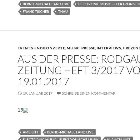
BERND-MICHAEL LAND LIVE
ELECTRONIC MUSIC – ELEKTRONISCH
FRANK TISCHER
THAU
EVENTS UND KONZERTE
,
MUSIC
,
PRESSE, INTERVIEWS, + REZE
AUS DER PRESSE: RODGA
ZEITUNG HEFT 3/2017 V
19.01.2017
19. JANUAR 2017
SCHREIBE EINEN KOMMENTAR
19
AMBIENT
BERND-MICHAEL LAND LIVE
ELECTRONIC MUSIC – ELEKTRONISCHE MUSIK
KLANGKUNST