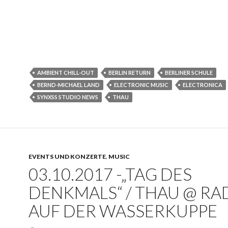
AMBIENT CHILL-OUT
BERLIN RETURN
BERLINER SCHULE
BERND-MICHAEL LAND
ELECTRONIC MUSIC
ELECTRONICA
SYNXSS STUDIO NEWS
THAU
EVENTS UND KONZERTE
,
MUSIC
03.10.2017 -„TAG DES
DENKMALS“ / THAU @ R
AUF DER WASSERKUPPE