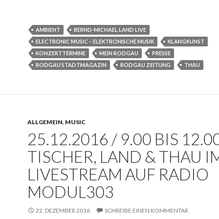
AMBIENT
BERND-MICHAEL LAND LIVE
ELECTRONIC MUSIC – ELEKTRONISCHE MUSIK
KLANGKUNST
KONZERTTERMINE
MEIN RODGAU
PRESSE
RODGAU STADTMAGAZIN
RODGAU ZEITUNG
THAU
ALLGEMEIN
,
MUSIC
25.12.2016 / 9.00 BIS 12.0
TISCHER, LAND & THAU I
LIVESTREAM AUF RADIO
MODUL303
22. DEZEMBER 2016
SCHREIBE EINEN KOMMENTAR