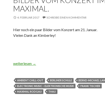
MAXIMAL.
4. FEBRUAR 2017
SCHREIBE EINEN KOMMENTAR
Hier noch ein paar Bilder vom Konzert am 21. Januar.
Vielen Dank an Kimberley!
Bilder vom Konzert im Maximal.
weiterlesen
→
AMBIENT CHILL-OUT
BERLINER SCHULE
BERND-MICHAEL LA
ELECTRONIC MUSIC – ELEKTRONISCHE MUSIK
FRANK TISCHER
MAXIMAL RODGAU
THAU