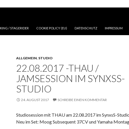
NGE ZUM INHALT
ING / STAGERIDER
COOKIE POLICY (EU)
DATENSCHUTZ
IMPRESSUM
ALLGEMEIN
,
STUDIO
22.08.2017 -THAU /
JAMSESSION IM SYNXSS-
STUDIO
24. AUGUST 2017
SCHREIBE EINEN KOMMENTAR
Studiosession mit THAU am 22.08.2017 im SynxsS-Studio
Neu im Set: Moog Subsequent 37CV und Yamaha Montag