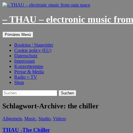
– THAU – electronic music from
Suchen
Springe
Primäres Menü
zum
Inhalt
Booking / Stagerider
Cookie policy (EU)
Datenschutz
Impressum
Konzerttermine
Presse & Media
Radio + TV
Shop
Suchen
nach:
Schlagwort-Archive: the chiller
Allgemein
,
Music
,
Studio
,
Videos
THAU -The Chiller