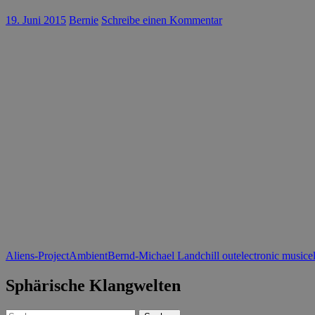
19. Juni 2015
Bernie
Schreibe einen Kommentar
Aliens-Project
Ambient
Bernd-Michael Land
chill out
electronic music
e
Sphärische Klangwelten
Suchen