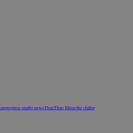
usen
synxss studio news
Thau
Thau Music
the chiller